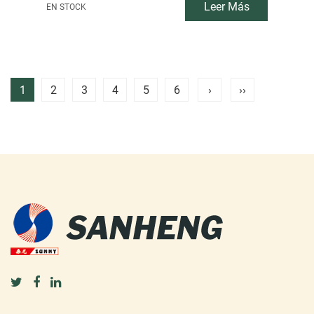
Leer Más
EN STOCK
1
2
3
4
5
6
›
››