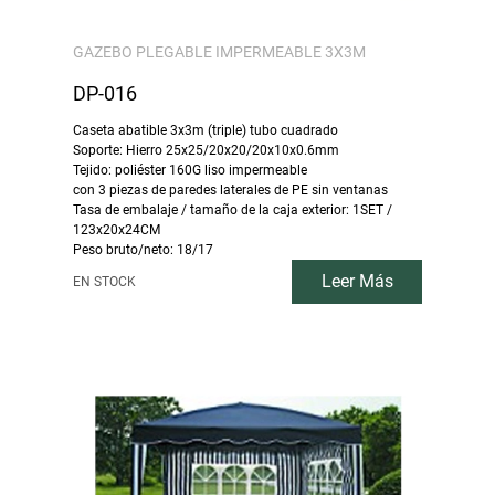
GAZEBO PLEGABLE IMPERMEABLE 3X3M
DP-016
Caseta abatible 3x3m (triple) tubo cuadrado
Soporte: Hierro 25x25/20x20/20x10x0.6mm
Tejido: poliéster 160G liso impermeable
con 3 piezas de paredes laterales de PE sin ventanas
Tasa de embalaje / tamaño de la caja exterior: 1SET /
123x20x24CM
Peso bruto/neto: 18/17
Leer Más
EN STOCK