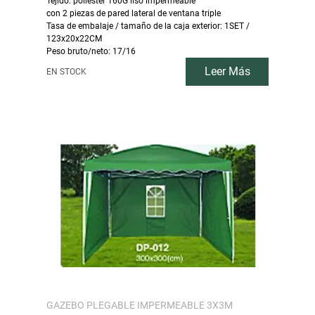
Tejido: poliéster 160G liso impermeable
con 2 piezas de pared lateral de ventana triple
Tasa de embalaje / tamaño de la caja exterior: 1SET /
123x20x22CM
Peso bruto/neto: 17/16
Leer Más
EN STOCK
GAZEBO PLEGABLE IMPERMEABLE 3X3M