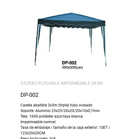
GAZEBO PLEGABLE IMPERMEABLE 3X3M
DP-002
Caseta abatible 3x3m (triple) tubo ovalado
Soporte: Aluminio 25x25/20x20/20x10x0,7mm
Tela: 160G poliéster azul/raya blanca
Impermeable normal
Tasa de embalaje / tamaño de la caja exterior: 1SET /
123x20x20CM
Peso bruto/neto: 9/8