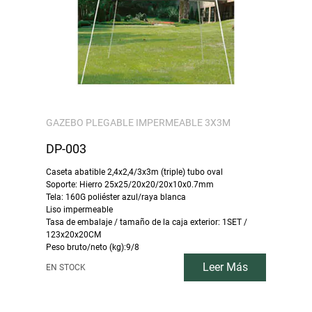
GAZEBO PLEGABLE IMPERMEABLE 3X3M
DP-003
Caseta abatible 2,4x2,4/3x3m (triple) tubo oval
Soporte: Hierro 25x25/20x20/20x10x0.7mm
Tela: 160G poliéster azul/raya blanca
Liso impermeable
Tasa de embalaje / tamaño de la caja exterior: 1SET /
123x20x20CM
Peso bruto/neto (kg):9/8
Leer Más
EN STOCK