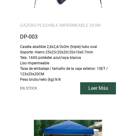
GAZEBO PLEGABLE IMPERMEABLE 3X3M
DP-003
Caseta abatible 2,4x2,4/3x3m (triple) tubo oval
Soporte: Hierro 25x25/20x20/20x10x0.7mm
Tela: 160G poliéster azul/raya blanca
Liso impermeable
Tasa de embalaje / tamaño de la caja exterior: 1SET /
123x20x20CM
Peso bruto/neto (kg):9/8
Leer Más
EN STOCK