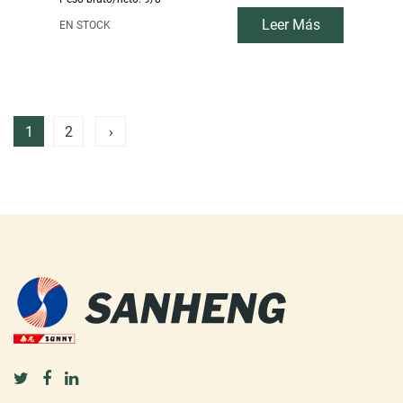
Leer Más
EN STOCK
1
2
›